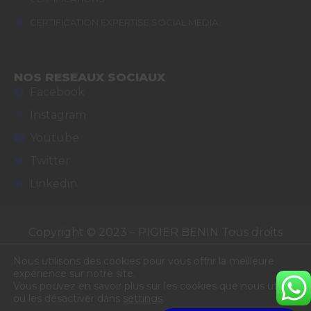
CERTIFICATION EXPERTISE SOCIAL MEDIA
NOS RESEAUX SOCIAUX
Facebook
Instagram
Youtube
Twitter
Linkedin
Copyright © 2023 – PIGIER BENIN Tous droits
réservés
Nous utilisons des cookies pour vous offrir la meilleure
expérience sur notre site.
Vous pouvez en savoir plus sur les cookies que nous utilisons
ou les désactiver dans
settings
.