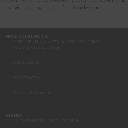
Les commentaires des visiteurs peuvent être vérifiés via
un service automatisé de détection de spam.
NOS CONTACTS
PIGIER-BENIN, Carré 1270, Rue 320 AGONTINKON-
AYIDOTE, Cotonou, Bénin.
+229 21302906
+229 97846728
Envoyez-nous un email
MENU
PIGIER BENIN ENGLISH PLATEFORM